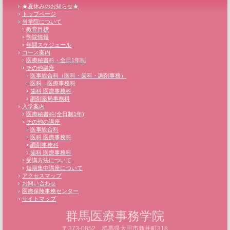
★夏休みのお知らせ★
トップページ
当学院について
教育目標
学院情報
年間スケジュール
コース案内
医療秘書科・全日1年制
その他講座
医事総合科（医科・歯科・調剤事務）
医科 医療事務科
歯科 医療事務科
調剤薬局事務科
入学案内
医療秘書科(全日制1年)
その他の講座
医事総合科
医科 医療事務科
調剤事務科
歯科 医療事務科
受講方法について
短期集中講座について
アクセスマップ
お問い合わせ
医療保険事務センター
サイトマップ
群馬医療事務学院
〒373-0852 群馬県太田市新井町318