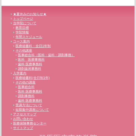
★夏休みのお知らせ★
トップページ
当学院について
教育目標
学院情報
年間スケジュール
コース案内
医療秘書科・全日1年制
その他講座
医事総合科（医科・歯科・調剤事務）
医科 医療事務科
歯科 医療事務科
調剤薬局事務科
入学案内
医療秘書科(全日制1年)
その他の講座
医事総合科
医科 医療事務科
調剤事務科
歯科 医療事務科
受講方法について
短期集中講座について
アクセスマップ
お問い合わせ
医療保険事務センター
サイトマップ