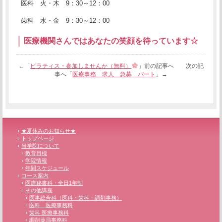
医科 火・木 9：30～12：00
歯科 水・金 9：30～12：00
医療機関さんではあなたの笑顔を待っています☆
←「
ピラティス・参加しませんか（無料）
」前の記事へ 次の記
事へ「
医療事務 求人 急募 パート
」→
★夏休みのお知らせ★
トップページ
当学院について
教育目標
学院情報
年間スケジュール
コース案内
医療秘書科・全日1年制
その他講座
医事総合科（医科・歯科・調剤事務）
医科 医療事務科
歯科 医療事務科
調剤薬局事務科